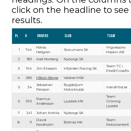
click on the headline to see
results.
Pl
#
Drivers
Club
Team
Niklas
Yngvessons
1
744
Storumans SK
Hellgren
Maskin AB
2
185
Axel Norberg
Nyborgs SK
Team TC i
3
104
Jim Eliasson
Infjärden Racing SK
Piteå/Crossfix
4
285
Håkon Berge
Valdres MSK
Sebastian
Bygdsiljum
5
34
merafritid.se
Persson
Motorklubb
Team
Rasmus
6
393
Ljusdals MK
Gröning
Andersson
Ljusdal
7
241
Johan Anttila
Nyborgs SK
David
Team
8
11
Bollnäs MK
Nordholm
MotorcenterX