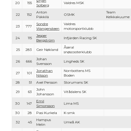
Ørjan
20
155
Valdres MSK
Solberg
Anton
Team
22
152
OSMK
Päkkilä
Kelkkakuume
Sondre
Valdres
23
777
Wangensteen
motorsportklubb
Jesper
24
115
Infjärden Racing SK
Bergström
Åseral
25
283
Geir Nøkland
snøscooterklubb
Johan
26
666
Lingheds SK
Svensson
Jonathan
Norrbottens MS
27
101
Nilsson
Boden
28
51
Axel Persson
Storumans SK
John
29
63
Vitådalens SK
Johansson
Emil
30
147
Lima MS
Simonsson
30
28
Pasi Kurkela
K-smk
Hampus
32
45
Umeå AK
Melin