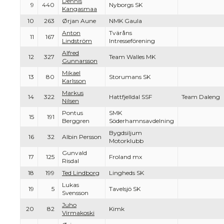
Dennis
9
440
Nyborgs SK
Kangasmaa
10
263
Ørjan Aune
NMK Gaula
Anton
Tväråns
11
167
Lindström
Intresseförening
Alfred
12
327
Team Walles MK
Gunnarsson
Mikael
13
80
Storumans SK
Karlsson
Markus
14
322
Hattfjelldal SSF
Team Daleng
Nilsen
Pontus
SMK
15
191
Berggren
Söderhamnsavdelning
Bygdsiljum
16
32
Albin Persson
Motorklubb
Gunvald
17
125
Froland mx
Risdal
18
199
Ted Lindborg
Lingheds SK
Lukas
19
5
Tavelsjö SK
Svensson
Juho
20
82
Kimk
Virmakoski