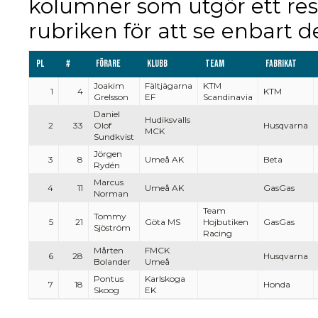
kolumner som utgör ett res
rubriken för att se enbart d
Pl
#
Förare
Klubb
Team
Fabrikat
Joakim
Fältjägarna
KTM
1
4
KTM
Grelsson
EF
Scandinavia
Daniel
Hudiksvalls
2
33
Olof
Husqvarna
MCK
Sundkvist
Jörgen
3
8
Umeå AK
Beta
Rydén
Marcus
4
11
Umeå AK
GasGas
Norman
Team
Tommy
5
21
Göta MS
Hojbutiken
GasGas
Sjöström
Racing
Mårten
FMCK
6
28
Husqvarna
Bolander
Umeå
Pontus
Karlskoga
7
18
Honda
Skoog
EK