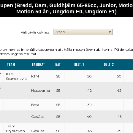
cupen (Bredd, Dam, Guldhjälm 65-85cc, Junior, Motion
Motion 50 år-, Ungdom E0, Ungdom E1)
Välj tävlingsklass
olumnernas innehåll visas genom att hålla musen över rubrikerna. På de kol
deltävlingens resultat.
Team
Fabrikat
Nat
Delt. 1
Delt. 2
a
KTM
KTM
SE
50
50
Scandinavia
s
Husqvarna
SE
42
42
Beta
SE
39
GasGas
SE
40
45
Team
Hojbutiken
GasGas
SE
45
39