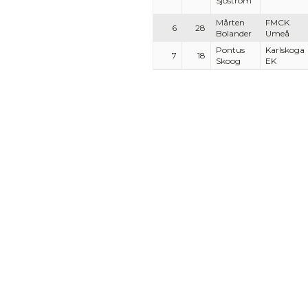
Sjöström
Mårten
FMCK
6
28
Bolander
Umeå
Pontus
Karlskoga
7
18
Skoog
EK