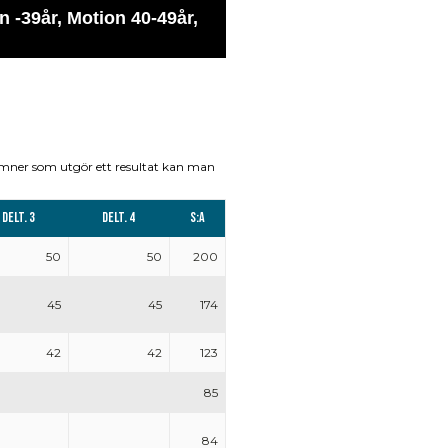
 -39år, Motion 40-49år,
umner som utgör ett resultat kan man
Delt. 3
Delt. 4
S:a
50
50
200
45
45
174
42
42
123
85
84