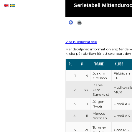
Serietabell Mittenduro
Visa publikstatistik
Mer detaljerad information angående k
klicka på rubriken för att se enbart den 
Pl
#
Förare
Klubb
Joakim
Fältjägarn
1
4
Grelsson
EF
Daniel
Hudiksvall
2
33
Olof
MCK
Sundkvist
Jörgen
3
8
Umeå AK
Rydén
Marcus
4
11
Umeå AK
Norman
Tommy
5
21
Göta MS