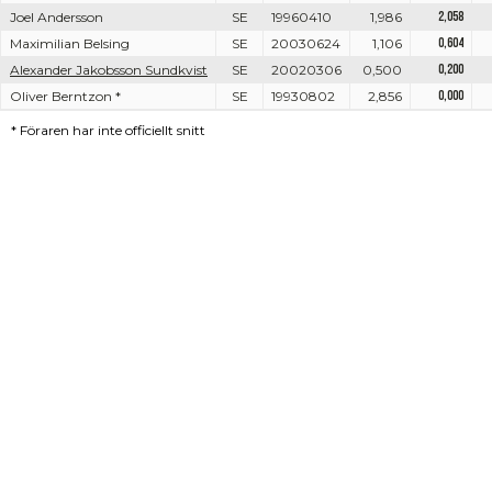
Joel Andersson
SE
19960410
1,986
2,058
Maximilian Belsing
SE
20030624
1,106
0,604
Alexander Jakobsson Sundkvist
SE
20020306
0,500
0,200
Oliver Berntzon *
SE
19930802
2,856
0,000
*
Föraren har inte officiellt snitt