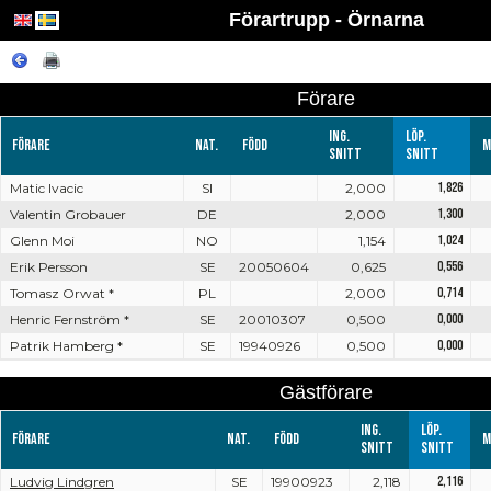
Förartrupp - Örnarna
Förare
Ing.
Löp.
Förare
Nat.
Född
M
snitt
snitt
Matic Ivacic
SI
2,000
1,826
Valentin Grobauer
DE
2,000
1,300
Glenn Moi
NO
1,154
1,024
Erik Persson
SE
20050604
0,625
0,556
Tomasz Orwat *
PL
2,000
0,714
Henric Fernström *
SE
20010307
0,500
0,000
Patrik Hamberg *
SE
19940926
0,500
0,000
Gästförare
Ing.
Löp.
Förare
Nat.
Född
M
snitt
snitt
Ludvig Lindgren
SE
19900923
2,118
2,116