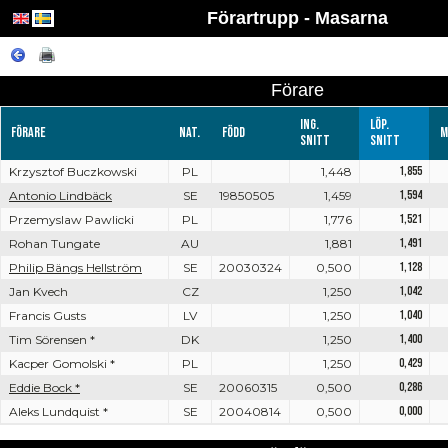
Förartrupp - Masarna
Förare
Ing.
Löp.
Förare
Nat.
Född
M
snitt
snitt
Krzysztof Buczkowski
PL
1,448
1,855
Antonio Lindbäck
SE
19850505
1,459
1,594
Przemyslaw Pawlicki
PL
1,776
1,521
Rohan Tungate
AU
1,881
1,491
Philip Bängs Hellström
SE
20030324
0,500
1,128
Jan Kvech
CZ
1,250
1,042
Francis Gusts
LV
1,250
1,040
Tim Sörensen *
DK
1,250
1,400
Kacper Gomolski *
PL
1,250
0,429
Eddie Bock *
SE
20060315
0,500
0,286
Aleks Lundquist *
SE
20040814
0,500
0,000