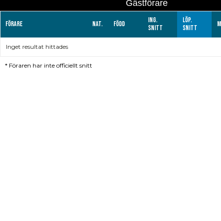
Gästförare
Ing.
Löp.
Förare
Nat.
Född
M
snitt
snitt
Inget resultat hittades
*
Föraren har inte officiellt snitt