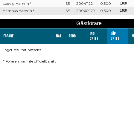
Ludvig Hamrin *
SE
20041122
0,500
0,000
Hampus Hamrin *
SE
20060929
0,500
0,000
Gästförare
Ing.
Löp.
Förare
Nat.
Född
M
snitt
snitt
Inget resultat hittades
*
Föraren har inte officiellt snitt