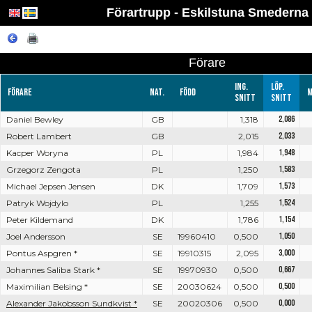
Förartrupp - Eskilstuna Smederna
Förare
Ing.
Löp.
Förare
Nat.
Född
M
snitt
snitt
Daniel Bewley
GB
1,318
2,086
Robert Lambert
GB
2,015
2,033
Kacper Woryna
PL
1,984
1,948
Grzegorz Zengota
PL
1,250
1,583
Michael Jepsen Jensen
DK
1,709
1,573
Patryk Wojdylo
PL
1,255
1,524
Peter Kildemand
DK
1,786
1,154
Joel Andersson
SE
19960410
0,500
1,050
Pontus Aspgren *
SE
19910315
2,095
3,000
Johannes Saliba Stark *
SE
19970930
0,500
0,667
Maximilian Belsing *
SE
20030624
0,500
0,500
Alexander Jakobsson Sundkvist *
SE
20020306
0,500
0,000