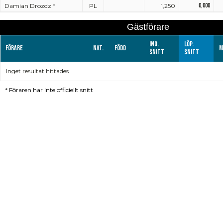
Damian Drozdz *
PL
1,250
0,000
Gästförare
Ing.
Löp.
Förare
Nat.
Född
M
snitt
snitt
Inget resultat hittades
*
Föraren har inte officiellt snitt