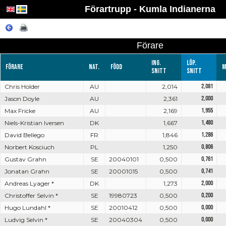
Förartrupp - Kumla Indianerna
Förare
Ing.
Löp.
Förare
Nat.
Född
M
snitt
snitt
Chris Holder
AU
2,014
2,081
Jason Doyle
AU
2,361
2,000
Max Fricke
AU
2,169
1,955
Niels-Kristian Iversen
DK
1,667
1,480
David Bellego
FR
1,846
1,286
Norbert Kosciuch
PL
1,250
0,806
Gustav Grahn
SE
20040101
0,500
0,761
Jonatan Grahn
SE
20001015
0,500
0,741
Andreas Lyager *
DK
1,273
2,000
Christoffer Selvin *
SE
19980723
0,500
0,200
Hugo Lundahl *
SE
20010412
0,500
0,000
Ludvig Selvin *
SE
20040304
0,500
0,000