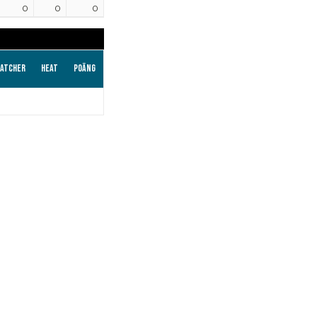
0
0
0
atcher
Heat
Poäng