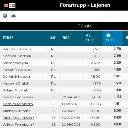
Förartrupp - Lejonen
Förare
Ing.
Löp.
Förare
Nat.
Född
M
snitt
snitt
Bartosz Zmarzlik
PL
2,719
2,789
Mateusz Cierniak
PL
2,051
2,340
Kacper Woryna
PL
2,043
2,250
Pawel Przedpelski
PL
1,350
1,696
Dominik Kubera
PL
1,800
1,611
Maksym Drabik
PL
1,976
1,533
Robert Chmiel
PL
1,276
1,400
Casper Henriksson
SE
20040403
1,054
1,184
Mathias Törnblom
SE
19920714
0,605
1,091
Alfons Wiltander
SE
20060511
0,500
0,240
Albin Sigvardsson *
SE
20070609
0,500
0,000
Wiktor Ferneborn *
SE
20080706
0,500
0,000