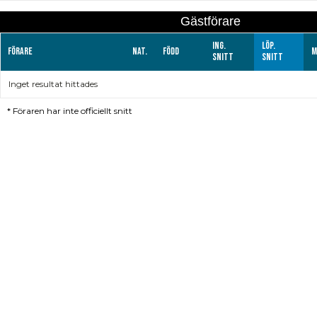
Gästförare
Ing.
Löp.
Förare
Nat.
Född
M
snitt
snitt
Inget resultat hittades
*
Föraren har inte officiellt snitt