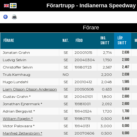
Förartrupp - Indianerna Speedway
Förare
Ing.
Löp.
Förare
Nat.
Född
M
snitt
snitt
Jonatan Grahn
SE
20001015
2,714
2,636
Ludvig Selvin
SE
20040304
1,750
2,500
Christoffer Selvin
SE
19980723
2,567
2,467
Truls Kamhaug
NO
2,200
2,038
Hugo Lundahl
SE
20010412
2,048
1,565
Liam Olsson Olsson Andersson
SE
20050508
0,633
0,604
Gustav Grahn *
SE
20040101
1,800
2,600
Jonathan Ejnermark *
SE
19981001
2,092
2,600
Adrian Bergqvist *
SE
19940524
1,720
1,700
William Fogelin *
SE
19980715
0,500
0,444
Victor Palovaara *
SE
19940131
3,000
0,000
Manfred Zetterström *
SE
20070606
0,500
0,000