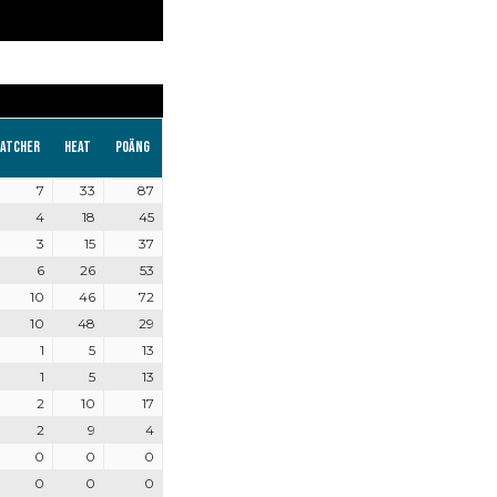
atcher
Heat
Poäng
7
33
87
4
18
45
3
15
37
6
26
53
10
46
72
10
48
29
1
5
13
1
5
13
2
10
17
2
9
4
0
0
0
0
0
0