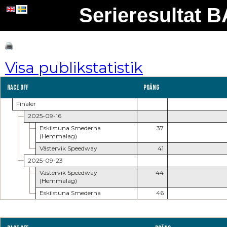
Serieresultat
Visa publikstatistik
Race Off
Poäng
Finaler
2025-09-16
Eskilstuna Smederna
37
(Hemmalag)
Västervik Speedway
41
2025-09-23
Västervik Speedway
44
(Hemmalag)
Eskilstuna Smederna
46