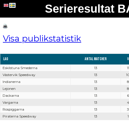
Serieresultat
Visa publikstatistik
Lag
Antal matcher
V
Eskilstuna Smederna
13
1
Västervik Speedway
13
1
Indianerna
13
Lejonen
13
Dackarna
13
6
Vargarna
13
Rospiggarna
13
3
Piraterna Speedway
13
1