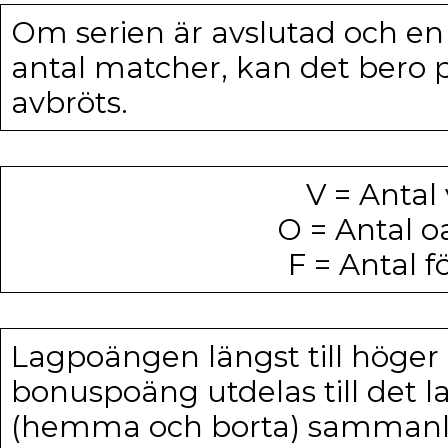
Om serien är avslutad och en e
antal matcher, kan det bero p
avbröts.
V = Anta
O = Antal 
F = Antal 
Lagpoängen längst till höger 
bonuspoäng utdelas till det 
(hemma och borta) sammanlagt