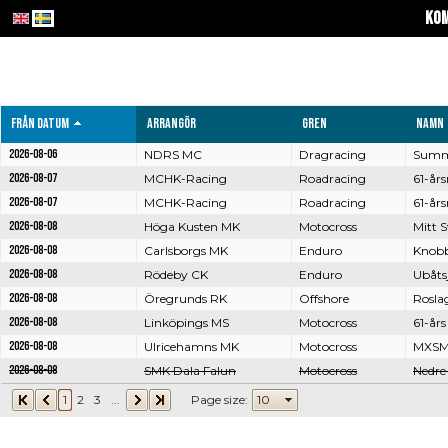
Kom
Från datum
Arrangör
Gren
Namn
2026-08-06
NDRS MC
Dragracing
Summi
2026-08-07
MCHK-Racing
Roadracing
61-års
2026-08-07
MCHK-Racing
Roadracing
61-års
2026-08-08
Höga Kusten MK
Motocross
Mitt S
2026-08-08
Carlsborgs MK
Enduro
Knobb
2026-08-08
Rödeby CK
Enduro
Ubåts
2026-08-08
Öregrunds RK
Offshore
Rosla
2026-08-08
Linköpings MS
Motocross
61-års
2026-08-08
Ulricehamns MK
Motocross
MXSM
2026-08-08
SMK Dala Falun
Motocross
Nedre
1
2
3
...
Page size: