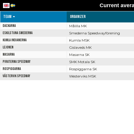
Current aver
team
Organizer
Dackarna
Målilla MK
Eskilstuna Smederna
Smederna Speedwayförening
Kumla Indianerna
Kumla MSK
Lejonen
Gislaveds MK
Masarna
Masarna SK
Piraterna Speedway
SMK Motala SK
Rospiggarna
Rospiggarna SK
Västervik Speedway
Westerviks MSK