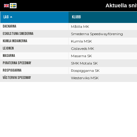
Aktuella sn
Lag
Klubb
Dackarna
Målilla MK
Eskilstuna Smederna
Smederna Speedwayförening
Kumla Indianerna
Kumla MSK
Lejonen
Gislaveds MK
Masarna
Masarna SK
Piraterna Speedway
SMK Motala SK
Rospiggarna
Rospiggarna SK
Västervik Speedway
Westerviks MSK