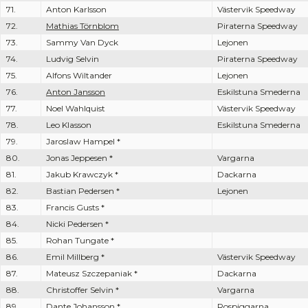
71.
Anton Karlsson
Västervik Speedway
72.
Mathias Törnblom
Piraterna Speedway
73.
Sammy Van Dyck
Lejonen
74.
Ludvig Selvin
Piraterna Speedway
75.
Alfons Wiltander
Lejonen
76.
Anton Jansson
Eskilstuna Smederna
77.
Noel Wahlquist
Västervik Speedway
78.
Leo Klasson
Eskilstuna Smederna
79.
Jaroslaw Hampel *
80.
Jonas Jeppesen *
Vargarna
81.
Jakub Krawczyk *
Dackarna
82.
Bastian Pedersen *
Lejonen
83.
Francis Gusts *
84.
Nicki Pedersen *
85.
Rohan Tungate *
86.
Emil Millberg *
Västervik Speedway
87.
Mateusz Szczepaniak *
Dackarna
88.
Christoffer Selvin *
Vargarna
89.
Dante Johansson *
Rospiggarna