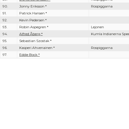
90.
Jonny Eriksson *
Rospiggarna
91.
Patrick Hansen *
92.
Kevin Pedersen *
93.
Robin Aspegren *
Lejonen
94.
Alfred Åberg *
Kumla Indianerna Sp
95.
Sebastian Szostak *
96.
Kasperi Ahvenainen *
Rospiggarna
97.
Eddie Bock *