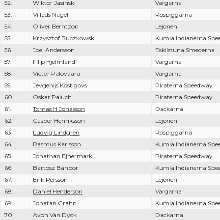
52.
Wiktor Jasinski
Vargarna
53.
Villads Nagel
Rospiggarna
54.
Oliver Berntzon
Lejonen
55.
Krzysztof Buczkowski
Kumla Indianerna Sp
56.
Joel Andersson
Eskilstuna Smederna
57.
Filip Hjelmland
Vargarna
58.
Victor Palovaara
Vargarna
59.
Jevgenijs Kostigovs
Piraterna Speedway
60.
Oskar Paluch
Piraterna Speedway
61.
Tomas H Jonasson
Dackarna
62.
Casper Henriksson
Lejonen
63.
Ludvig Lindgren
Rospiggarna
64.
Rasmus Karlsson
Kumla Indianerna Sp
65.
Jonathan Ejnermark
Piraterna Speedway
66.
Bartosz Banbor
Kumla Indianerna Sp
67.
Erik Persson
Lejonen
68.
Daniel Henderson
Vargarna
69.
Jonatan Grahn
Kumla Indianerna Sp
70.
Avon Van Dyck
Dackarna