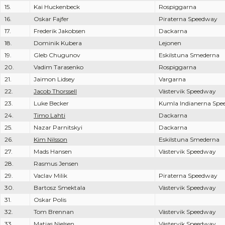
15.
Kai Huckenbeck
Rospiggarna
16.
Oskar Fajfer
Piraterna Speedway
17.
Frederik Jakobsen
Dackarna
18.
Dominik Kubera
Lejonen
19.
Gleb Chugunov
Eskilstuna Smederna
20.
Vadim Tarasenko
Rospiggarna
21.
Jaimon Lidsey
Vargarna
22.
Jacob Thorssell
Västervik Speedway
23.
Luke Becker
Kumla Indianerna Sp
24.
Timo Lahti
Dackarna
25.
Nazar Parnitskyi
Dackarna
26.
Kim Nilsson
Eskilstuna Smederna
27.
Mads Hansen
Västervik Speedway
28.
Rasmus Jensen
29.
Vaclav Milik
Piraterna Speedway
30.
Bartosz Smektala
Västervik Speedway
31.
Oskar Polis
32.
Tom Brennan
Västervik Speedway
33.
Matias Nielsen
Västervik Speedway