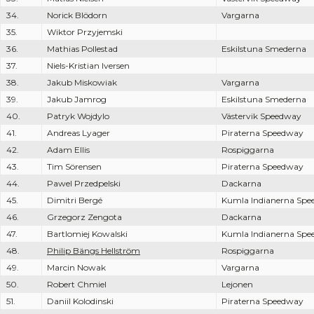
34.
Norick Blödorn
Vargarna
35.
Wiktor Przyjemski
36.
Mathias Pollestad
Eskilstuna Smederna
37.
Niels-Kristian Iversen
38.
Jakub Miskowiak
Vargarna
39.
Jakub Jamrog
Eskilstuna Smederna
40.
Patryk Wojdylo
Västervik Speedway
41.
Andreas Lyager
Piraterna Speedway
42.
Adam Ellis
Rospiggarna
43.
Tim Sörensen
Piraterna Speedway
44.
Pawel Przedpelski
Dackarna
45.
Dimitri Bergé
Kumla Indianerna Sp
46.
Grzegorz Zengota
Dackarna
47.
Bartlomiej Kowalski
Kumla Indianerna Sp
48.
Philip Bängs Hellström
Rospiggarna
49.
Marcin Nowak
Vargarna
50.
Robert Chmiel
Lejonen
51.
Daniil Kolodinski
Piraterna Speedway