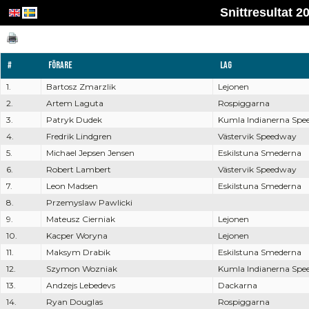
Snittresultat
#
Förare
Lag
1.
Bartosz Zmarzlik
Lejonen
2.
Artem Laguta
Rospiggarna
3.
Patryk Dudek
Kumla Indianerna Sp
4.
Fredrik Lindgren
Västervik Speedway
5.
Michael Jepsen Jensen
Eskilstuna Smederna
6.
Robert Lambert
Västervik Speedway
7.
Leon Madsen
Eskilstuna Smederna
8.
Przemyslaw Pawlicki
9.
Mateusz Cierniak
Lejonen
10.
Kacper Woryna
Lejonen
11.
Maksym Drabik
Eskilstuna Smederna
12.
Szymon Wozniak
Kumla Indianerna Sp
13.
Andzejs Lebedevs
Dackarna
14.
Ryan Douglas
Rospiggarna