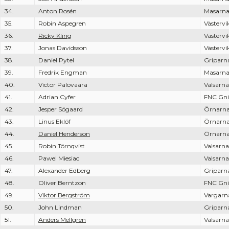
34.
Anton Rosén
Masarn
35.
Robin Aspegren
Västervi
36.
Ricky Kling
Västervi
37.
Jonas Davidsson
Västervi
38.
Daniel Pytel
Griparn
39.
Fredrik Engman
Masarn
40.
Victor Palovaara
Valsarna
41.
Adrian Cyfer
FNC Gni
42.
Jesper Sögaard
Örnarn
43.
Linus Eklöf
Örnarn
44.
Daniel Henderson
Örnarn
45.
Robin Törnqvist
Valsarna
46.
Pawel Miesiac
Valsarna
47.
Alexander Edberg
Griparn
48.
Oliver Berntzon
FNC Gni
49.
Viktor Bergström
Vargarn
50.
John Lindman
Griparn
51.
Anders Mellgren
Valsarna