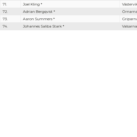
71.
Joel Kling *
Västervi
72.
Adrian Bergqvist *
Örnarn
73.
Aaron Summers *
Griparn
74.
Johannes Saliba Stark *
Valsarna