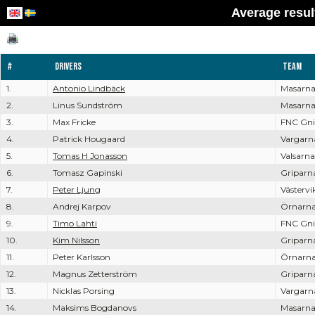
Average resul
#
Drivers
Team
1.
Antonio Lindbäck
Masarn
2.
Linus Sundström
Masarn
3.
Max Fricke
FNC Gni
4.
Patrick Hougaard
Vargarn
5.
Tomas H Jonasson
Valsarna
6.
Tomasz Gapinski
Griparn
7.
Peter Ljung
Västervi
8.
Andrej Karpov
Örnarn
9.
Timo Lahti
FNC Gni
10.
Kim Nilsson
Griparn
11.
Peter Karlsson
Örnarn
12.
Magnus Zetterström
Griparn
13.
Nicklas Porsing
Vargarn
14.
Maksims Bogdanovs
Masarn