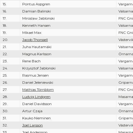
15.
Pontus Aspgren
Vargarn
16.
Damian Balinski
Valsarna
17.
Miroslaw Jablonski
FNC Gni
18.
Kenneth Hansen
Valsarna
19.
Mikael Max
FNC Gni
20.
Jacob Thorssell
Västervi
21.
Juha Hautamäki
Valsarna
22.
Magnus Karlsson
Örnarn
23.
Rene Bach
Vargarn
24.
Krzysztof Jablonski
Valsarna
25.
Rasmus Jensen
Vargarn
26.
Daniel Jeleniewski
Griparn
27.
Mathias Törnblom
FNC Gni
28.
Ludvig Lindgren
Masarn
29.
Daniel Davidsson
Vargarn
30.
Artur Czaja
Örnarn
31.
Kauko Nieminen
Griparn
32.
Joel Larsson
Västervi
33.
Joel Andersson
Masarn