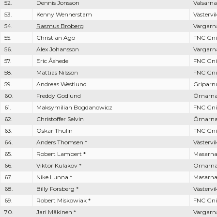
52.
Dennis Jonsson
Valsarna
53.
Kenny Wennerstam
Västervi
54.
Rasmus Broberg
Vargarn
55.
Christian Agö
FNC Gni
56.
Alex Johansson
Vargarn
57.
Eric Åshede
FNC Gni
58.
Mattias Nilsson
FNC Gni
59.
Andreas Westlund
Griparn
60.
Freddy Godlund
Örnarn
61.
Maksymilian Bogdanowicz
FNC Gni
62.
Christoffer Selvin
Örnarn
63.
Oskar Thulin
FNC Gni
64.
Anders Thomsen *
Västervi
65.
Robert Lambert *
Masarn
66.
Viktor Kulakov *
Örnarn
67.
Nike Lunna *
Masarn
68.
Billy Forsberg *
Västervi
69.
Robert Miskowiak *
FNC Gni
70.
Jari Mäkinen *
Vargarn