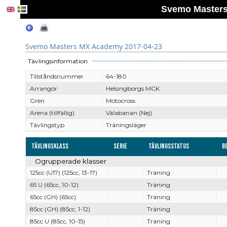
Svemo Masters
Svemo Masters MX Academy 2017-04-23
Tävlingsinformation
Tillståndsnummer
64-180
Arrangör
Helsingborgs MCK
Gren
Motocross
Arena (tillfällig)
Välabanan (Nej)
Tävlingstyp
Träningsläger
Tävlingsklass
Serie
Tävlingsstatus
B
Ogrupperade klasser
125cc (U17) (125cc, 13-17)
Träning
65 U (65cc, 10-12)
Träning
65cc (GH) (65cc)
Träning
85cc (GH) (85cc, 1-12)
Träning
85cc U (85cc, 10-15)
Träning