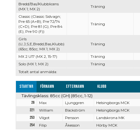
Bredd/Bas/Klubblicens
Träning
(MX 1; MX 2)
Classic (Classic Sidvagn;
Pre 65 (A+B); Pre 72/74
Träning
(C+D); Pre 81 (G); Pre 84
(E); Pre 90 (F))
Girls
(U,J,S,E,Bredd,Bas,Klubb)
Träning
(65cc; 85cc; MX 1; MX 2)
MX 2 U17 (MX 2, 15-17)
Träning
Solo (MX 1; MX 2)
Träning
Totalt antal anmälda:
Startnr
Förnamn
Efternamn
Klubb
Tävlingsklass: 85cc (GH) (85cc, 1-12)
26
Max
Ljunggren
Helsingborgs MCK
221
William
Bäckström
Helsingborgs MCK
253
Vilgot
Persson
Landskrona MK
254
Filip
Åkesson
Hörby MCK