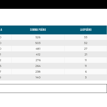
:a
Summa poäng
Lagpoäng
0
526
33
0
503
32
0
481
27
1
412
21
2
276
11
5
264
11
7
238
6
9
140
3