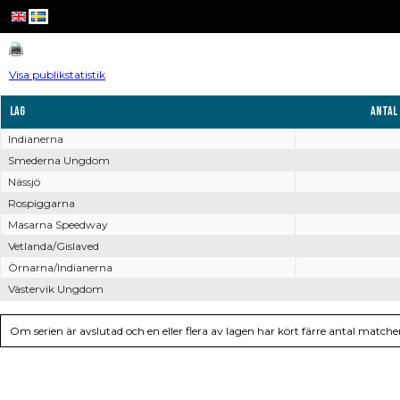
Visa publikstatistik
Lag
Antal
Indianerna
Smederna Ungdom
Nässjö
Rospiggarna
Masarna Speedway
Vetlanda/Gislaved
Örnarna/Indianerna
Västervik Ungdom
Om serien är avslutad och en eller flera av lagen har kört färre antal matcher