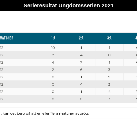
Serieresultat Ungdomsserien 2021
 matcher
1:a
2:a
3:a
4
12
10
1
1
12
8
4
0
12
4
7
1
12
2
6
3
12
0
1
9
12
0
4
3
12
0
1
4
12
0
0
3
, kan det bero på att en eller flera matcher avbröts.